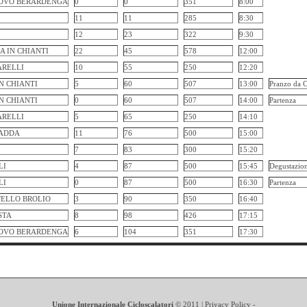
OVO BERARDENGA
0
0
351
8:00
11
11
285
8:30
12
23
322
9:30
A IN CHIANTI
22
45
578
12:00
ARELLI
10
55
250
12:20
N CHIANTI
5
60
507
13:00
Pranzo da C
N CHIANTI
0
60
507
14:00
Partenza
ARELLI
5
65
250
14:10
RADDA
11
76
500
15:00
7
83
300
15:20
LI
4
87
500
15:45
Degustazion
LI
0
87
500
16:30
Partenza
TELLO BROLIO
3
90
350
16:40
STA
8
98
426
17:15
OVO BERARDENGA
6
104
351
17:30
Unione Internazionale Cicloscalatori
© 2011 |
Privacy Policy -