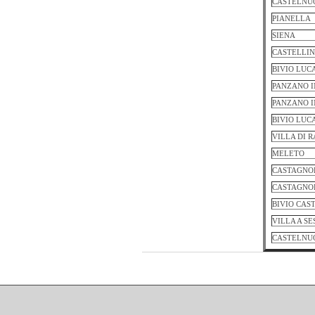
CASTELNU
PIANELLA
SIENA
CASTELLIN
BIVIO LUC
PANZANO I
PANZANO I
BIVIO LUC
VILLA DI 
MELETO
CASTAGNO
CASTAGNO
BIVIO CAS
VILLA A SE
CASTELNU