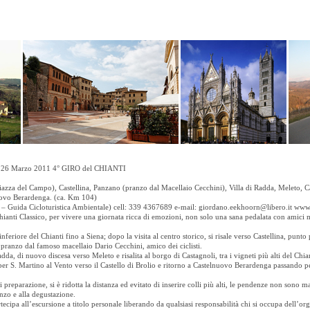
ato 26 Marzo 2011 4° GIRO del CHIANTI
iazza del Campo), Castellina, Panzano (pranzo dal Macellaio Cecchini), Villa di Radda, Meleto, Ca
lnuovo Berardenga. (ca. Km 104)
 – Guida Cicloturistica Ambientale) cell: 339 4367689 e-mail: giordano.eekhoorn@libero.it www.c
 Chianti Classico, per vivere una giornata ricca di emozioni, non solo una sana pedalata con amici m
nferiore del Chianti fino a Siena; dopo la visita al centro storico, si risale verso Castellina, punt
 pranzo dal famoso macellaio Dario Cecchini, amico dei ciclisti.
Radda, di nuovo discesa verso Meleto e risalita al borgo di Castagnoli, tra i vigneti più alti del Chi
er S. Martino al Vento verso il Castello di Brolio e ritorno a Castelnuovo Berardenga passando per
di preparazione, si è ridotta la distanza ed evitato di inserire colli più alti, le pendenze non sono m
anzo e alla degustazione.
a all’escursione a titolo personale liberando da qualsiasi responsabilità chi si occupa dell’org