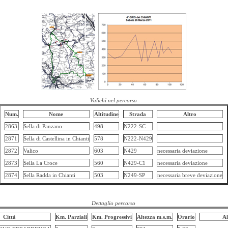
Valichi nel percorso
Num.
Nome
Altitudine
Strada
Altro
2863
Sella di Panzano
498
N222-SC
2871
Sella di Castellina in Chianti
578
N222-N429
2872
Valico
603
N429
necessaria deviazione
2873
Sella La Croce
560
N429-C1
necessaria deviazione
2874
Sella Radda in Chianti
503
N249-SP
necessaria breve deviazione
Dettaglio percorso
Città
Km. Parziali
Km. Progressivi
Altezza m.s.m.
Orario
Al