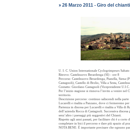
26 Marzo 2011 - Giro del chianti
U. I. C. Union Internationale Cyclogrimpeurs Sab
Ritrovo: Castelnuovo Berardenga (SI) - ore 8
Percorso: Castelnuovo Berardenga, Pianella, Siena (P
Castagnoli), Castello di Brolio, Villa a Sesta, Caste
Contatto: Giordano Castagnoli (Vicepresidente U.I.C.
Per l’inizio stagione si rinnova l’invito a venire nel
territorio.
Descrizione percorso: continuo saliscendi nella parte i
Lucarelli e risalita a Panzano, dove ci fermeremo per
Partenza in discesa per Lucarelli e risalita a Villa di 
dell’azienda Rocca di Castagnoli. Successiva discesa p
senz’altro i paesaggi più suggestivi del Chianti.
Rispetto agli anni passati, per facilitare chi è a corto 
completare in bici il percorso e dare più spazio al pr
NOTA BENE: È importante precisare che ognuno partecip